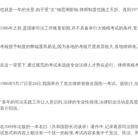
也就是一年的光景,由于受“左”倾思潮影响,律师制度也随之夭折。直到19
1986年之前,是国家司法工作恢复初期,并不具备举行大规模考试的条件
考核授予制度的弊端显而易见,因为各地的考核尺度差异较大,各地律师准
在这一背景下,通过规范的考试来选拔专业法律人才势在必行。律师资格
1986年9月27日至28日,我国举办了首次律师资格全国统一考试。据统计,
“多年的司法实践工作让人意识到,法律的专业性很强,法律职业活动是高
喜介绍说。
在2009年出版的一本名曰《共和国部长访谈录》著作中,记录着原司法部部长
试形式和内容上都没有一个统一的标准,考试内容多集中于宪法、民法、