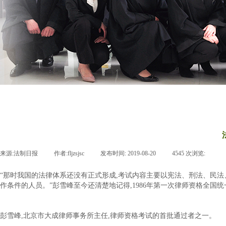
来源:
法制日报
|
作者:
fljzsjsc
|
发布时间:
2019-08-20
|
4545
次浏览:
|
“那时我国的法律体系还没有正式形成,考试内容主要以宪法、刑法、民
作条件的人员。”彭雪峰至今还清楚地记得,1986年第一次律师资格全国
彭雪峰,北京市大成律师事务所主任,律师资格考试的首批通过者之一。