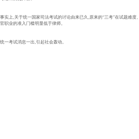
事实上,关于统一国家司法考试的讨论由来已久,原来的“三考”在试题难
官职业的准入门槛明显低于律师。
统一考试消息一出,引起社会轰动。
在王进喜看来,司法考试是对过去各种法律职业资格考试的整合,国家确立
提高整体司法队伍,尤其是法官、检察官队伍的专业素质,促进司法公正和
2002年3月,司法考试首考如期而至,共有36万人参加,报考人数再创新高。
律考“谢幕”司考“接棒”既标志着中国法律人职业化建设开始迈向更为专
“实行统一的国家司法考试,能从法律专业层面进行统一,也明确表明律师